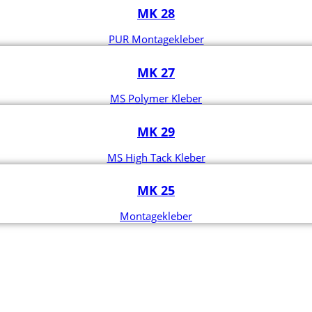
MK 28
PUR Montagekleber
MK 27
MS Polymer Kleber
MK 29
MS High Tack Kleber
MK 25
Montagekleber