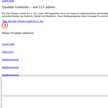
Erfahre mehr
Qualität verbindet – seit 115 Jahren
Die Karl Wolpers GmbH & Co. KG wurde 1909 gegründet und ist bis heute ein traditionsreiches mittelständis
zufriedene Kunden aus Industrie, Handel und Handwerk. Unser Markenprogramm bietet Lösungen für untersch
Mehr über Karl Wolpers GmbH & Co. KG
Weitere Produkte entdecken
Leicht Füller
Turbo Acryl
Handdruckpistole
Handdruckpistole
Handdruckpistole