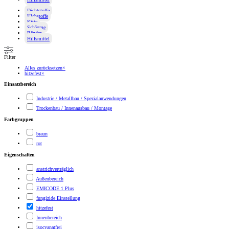
Dichtstoffe
Klebstoffe
Kitte
Schäume
Bänder
Hilfsmittel
Filter
Alles zurücksetzen
×
hitzefest
×
Einsatzbereich
Industrie / Metallbau / Spezialanwendungen
Trockenbau / Innenausbau / Montage
Farbgruppen
braun
rot
Eigenschaften
anstrichverträglich
Außenbereich
EMICODE 1 Plus
fungizide Einstellung
hitzefest
Innenbereich
isocyanatfrei