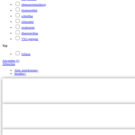
lebensmittelzulässig
lösemittelfrei
schleifbar
silikonfrei
strukturiert
überstreichbar
VSG-geeignet
Typ
Silikon
Anwenden
(
1
)
Abbrechen
Alles zurücksetzen
×
hitzefest
×