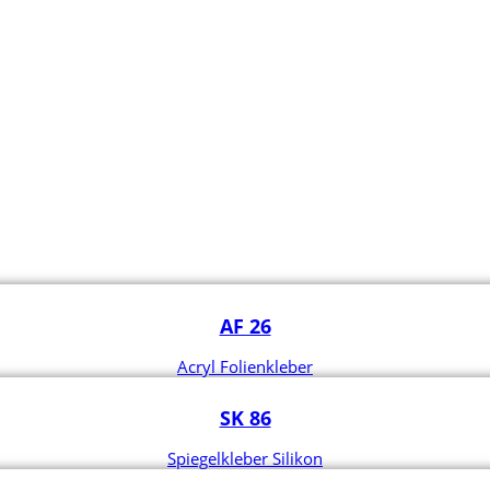
AF 26
Acryl Folienkleber
SK 86
Spiegelkleber Silikon