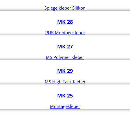
Spiegelkleber Silikon
MK 28
PUR Montagekleber
MK 27
MS Polymer Kleber
MK 29
MS High Tack Kleber
MK 25
Montagekleber