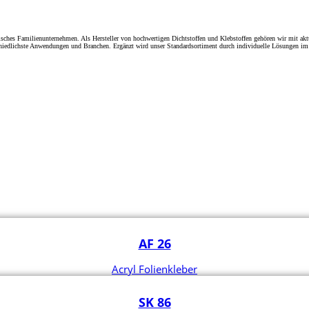
ches Familienunternehmen. Als Hersteller von hochwertigen Dichtstoffen und Klebstoffen gehören wir mit aktue
iedlichste Anwendungen und Branchen. Ergänzt wird unser Standardsortiment durch individuelle Lösungen im 
AF 26
Acryl Folienkleber
SK 86