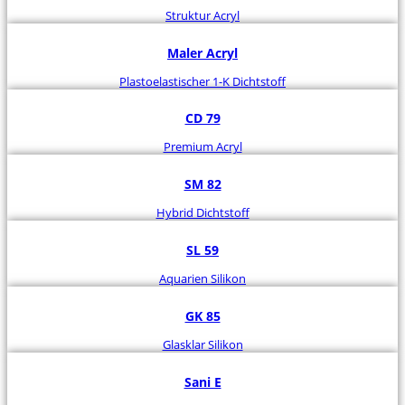
Struktur Acryl
Maler Acryl
Plastoelastischer 1-K Dichtstoff
CD 79
Premium Acryl
SM 82
Hybrid Dichtstoff
SL 59
Aquarien Silikon
GK 85
Glasklar Silikon
Sani E