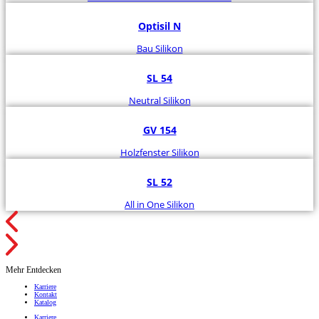
Optisil N
Bau Silikon
SL 54
Neutral Silikon
GV 154
Holzfenster Silikon
SL 52
All in One Silikon
Mehr Entdecken
Karriere
Kontakt
Katalog
Karriere