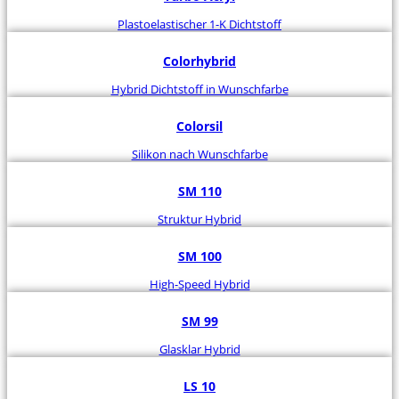
Plastoelastischer 1-K Dichtstoff
Colorhybrid
Hybrid Dichtstoff in Wunschfarbe
Colorsil
Silikon nach Wunschfarbe
SM 110
Struktur Hybrid
SM 100
High-Speed Hybrid
SM 99
Glasklar Hybrid
LS 10