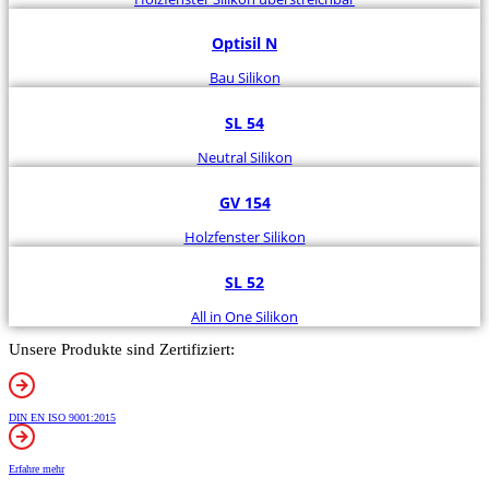
Optisil N
Bau Silikon
SL 54
Neutral Silikon
GV 154
Holzfenster Silikon
SL 52
All in One Silikon
Unsere Produkte sind Zertifiziert:
DIN EN ISO 9001:2015
Erfahre mehr