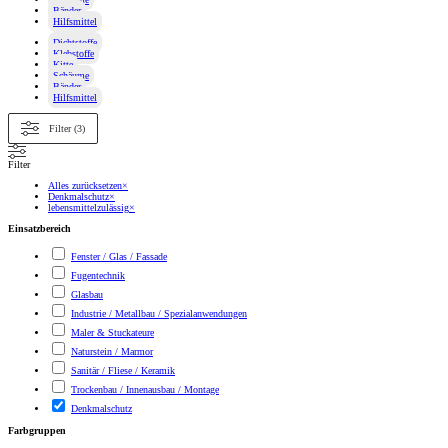
Bänder
Hilfsmittel
Dichtstoffe
Klebstoffe
Kitte
Schäume
Bänder
Hilfsmittel
Filter (3)
Filter
Alles zurücksetzen
×
Denkmalschutz
×
lebensmittelzulässig
×
Einsatzbereich
Fenster / Glas / Fassade
Fugentechnik
Glasbau
Industrie / Metallbau / Spezialanwendungen
Maler & Stuckateure
Naturstein / Marmor
Sanitär / Fliese / Keramik
Trockenbau / Innenausbau / Montage
Denkmalschutz
Farbgruppen