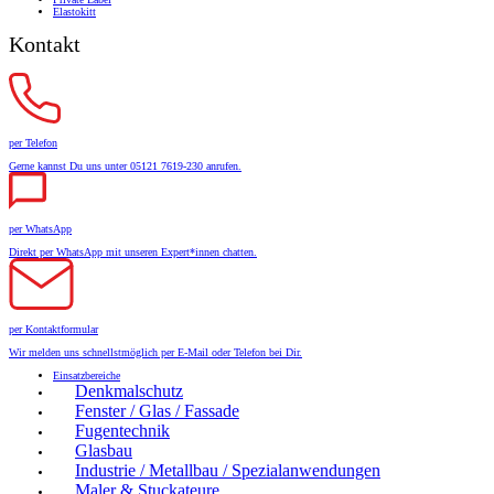
Elastokitt
Kontakt
per Telefon
Gerne kannst Du uns unter 05121 7619-230 anrufen.
per WhatsApp
Direkt per WhatsApp mit unseren Expert*innen chatten.
per Kontaktformular
Wir melden uns schnellstmöglich per E-Mail oder Telefon bei Dir.
Einsatzbereiche
Denkmalschutz
Fenster / Glas / Fassade
Fugentechnik
Glasbau
Industrie / Metallbau / Spezialanwendungen
Maler & Stuckateure