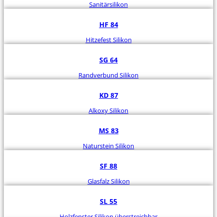
Sanitärsilikon
HF 84
Hitzefest Silikon
SG 64
Randverbund Silikon
KD 87
Alkoxy Silikon
MS 83
Naturstein Silikon
SF 88
Glasfalz Silikon
SL 55
Holzfenster Silikon überstreichbar