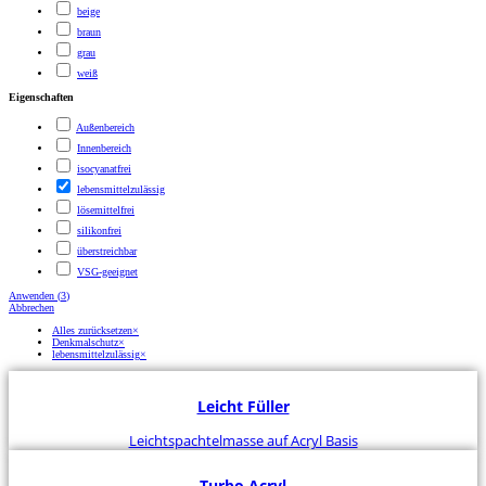
beige
braun
grau
weiß
Eigenschaften
Außenbereich
Innenbereich
isocyanatfrei
lebensmittelzulässig
lösemittelfrei
silikonfrei
überstreichbar
VSG-geeignet
Anwenden
(
3
)
Abbrechen
Alles zurücksetzen
×
Denkmalschutz
×
lebensmittelzulässig
×
Leicht Füller
Leichtspachtelmasse auf Acryl Basis
Turbo Acryl