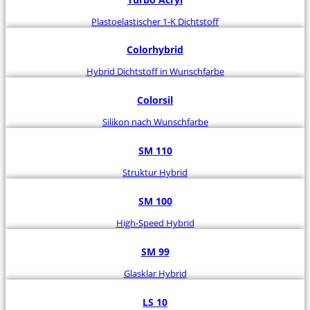
Plastoelastischer 1-K Dichtstoff
Colorhybrid
Hybrid Dichtstoff in Wunschfarbe
Colorsil
Silikon nach Wunschfarbe
SM 110
Struktur Hybrid
SM 100
High-Speed Hybrid
SM 99
Glasklar Hybrid
LS 10