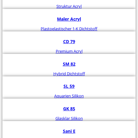
Struktur Acryl
Maler Acryl
Plastoelastischer 1-K Dichtstoff
CD 79
Premium Acryl
SM 82
Hybrid Dichtstoff
SL 59
Aquarien Silikon
GK 85
Glasklar Silikon
Sani E