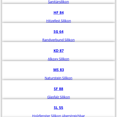
Sanitärsilikon
HF 84
Hitzefest Silikon
SG 64
Randverbund Silikon
KD 87
Alkoxy Silikon
MS 83
Naturstein Silikon
SF 88
Glasfalz Silikon
SL 55
Holzfenster Silikon überstreichbar