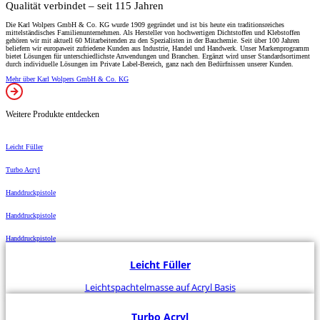
Qualität verbindet – seit 115 Jahren
Die Karl Wolpers GmbH & Co. KG wurde 1909 gegründet und ist bis heute ein traditionsreiches
mittelständisches Familienunternehmen. Als Hersteller von hochwertigen Dichtstoffen und Klebstoffen
gehören wir mit aktuell 60 Mitarbeitenden zu den Spezialisten in der Bauchemie. Seit über 100 Jahren
beliefern wir europaweit zufriedene Kunden aus Industrie, Handel und Handwerk. Unser Markenprogramm
bietet Lösungen für unterschiedlichste Anwendungen und Branchen. Ergänzt wird unser Standardsortiment
durch individuelle Lösungen im Private Label-Bereich, ganz nach den Bedürfnissen unserer Kunden.
Mehr über Karl Wolpers GmbH & Co. KG
Weitere Produkte entdecken
Leicht Füller
Turbo Acryl
Handdruckpistole
Handdruckpistole
Handdruckpistole
Leicht Füller
Leichtspachtelmasse auf Acryl Basis
Turbo Acryl