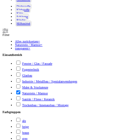
Dichtstoffe
Klebstoffe
Kitte
Schäume
Bänder
Hilfsmittel
Filter
Alles zurücksetzen
×
Naturstein / Marmor
×
transparent
×
Einsatzbereich
Fenster / Glas / Fassade
Fugentechnik
Glasbau
Industrie / Metallbau / Spezialanwendungen
Maler & Stuckateure
Naturstein / Marmor
Sanitär / Fliese / Keramik
Trockenbau / Innenausbau / Montage
Farbgruppen
alu
beige
braun
grau