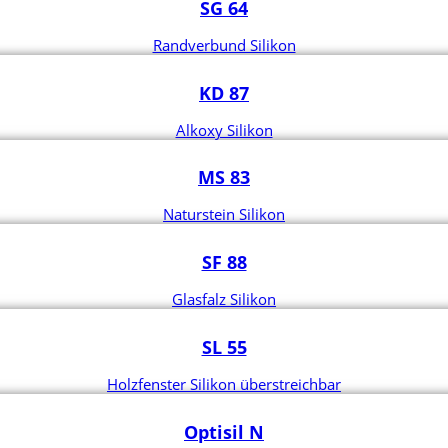
SG 64
Randverbund Silikon
KD 87
Alkoxy Silikon
MS 83
Naturstein Silikon
SF 88
Glasfalz Silikon
SL 55
Holzfenster Silikon überstreichbar
Optisil N