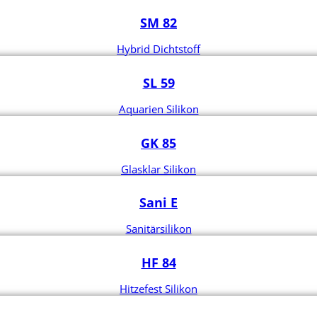
SM 82
Hybrid Dichtstoff
SL 59
Aquarien Silikon
GK 85
Glasklar Silikon
Sani E
Sanitärsilikon
HF 84
Hitzefest Silikon