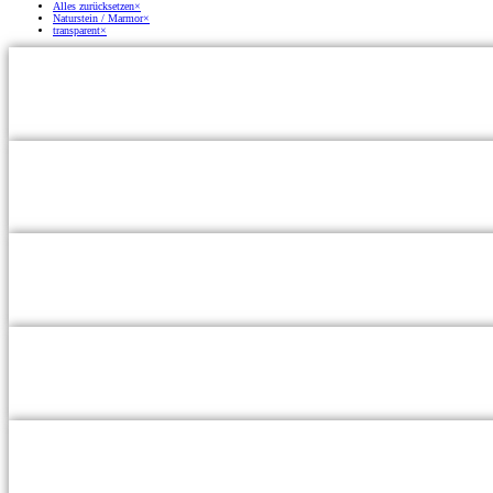
Alles zurücksetzen
×
Naturstein / Marmor
×
transparent
×