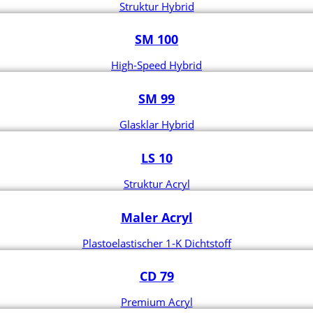
Struktur Hybrid
SM 100
High-Speed Hybrid
SM 99
Glasklar Hybrid
LS 10
Struktur Acryl
Maler Acryl
Plastoelastischer 1-K Dichtstoff
CD 79
Premium Acryl