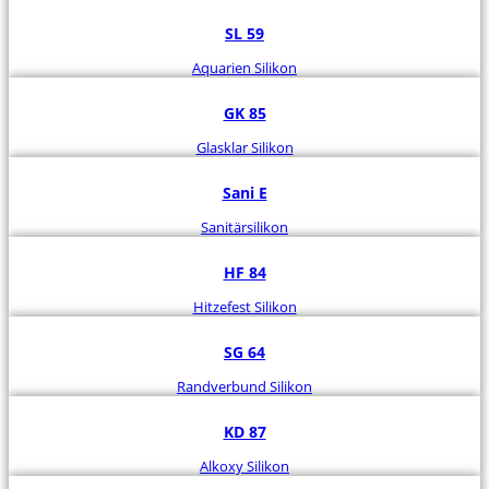
SL 59
Aquarien Silikon
GK 85
Glasklar Silikon
Sani E
Sanitärsilikon
HF 84
Hitzefest Silikon
SG 64
Randverbund Silikon
KD 87
Alkoxy Silikon