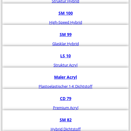
Struktur Hybrid
SM 100
High-Speed Hybrid
SM 99
Glasklar Hybrid
LS 10
Struktur Acryl
Maler Acryl
Plastoelastischer 1-K Dichtstoff
CD 79
Premium Acryl
SM 82
Hybrid Dichtstoff