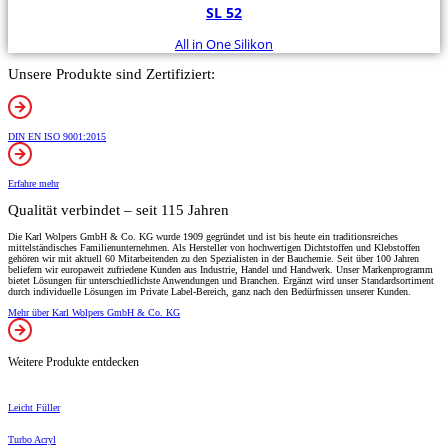
SL 52
All in One Silikon
Unsere Produkte sind Zertifiziert:
DIN EN ISO 9001:2015
Erfahre mehr
Qualität verbindet – seit 115 Jahren
Die Karl Wolpers GmbH & Co. KG wurde 1909 gegründet und ist bis heute ein traditionsreiches
mittelständisches Familienunternehmen. Als Hersteller von hochwertigen Dichtstoffen und Klebstoffen
gehören wir mit aktuell 60 Mitarbeitenden zu den Spezialisten in der Bauchemie. Seit über 100 Jahren
beliefern wir europaweit zufriedene Kunden aus Industrie, Handel und Handwerk. Unser Markenprogramm
bietet Lösungen für unterschiedlichste Anwendungen und Branchen. Ergänzt wird unser Standardsortiment
durch individuelle Lösungen im Private Label-Bereich, ganz nach den Bedürfnissen unserer Kunden.
Mehr über Karl Wolpers GmbH & Co. KG
Weitere Produkte entdecken
Leicht Füller
Turbo Acryl