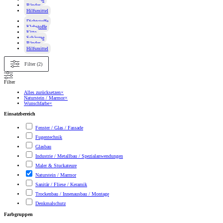
Bänder
Hilfsmittel
Dichtstoffe
Klebstoffe
Kitte
Schäume
Bänder
Hilfsmittel
Filter (2)
Filter
Alles zurücksetzen
×
Naturstein / Marmor
×
Wunschfarbe
×
Einsatzbereich
Fenster / Glas / Fassade
Fugentechnik
Glasbau
Industrie / Metallbau / Spezialanwendungen
Maler & Stuckateure
Naturstein / Marmor
Sanitär / Fliese / Keramik
Trockenbau / Innenausbau / Montage
Denkmalschutz
Farbgruppen