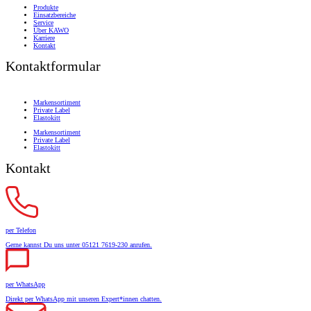
Produkte
Einsatzbereiche
Service
Über KAWO
Karriere
Kontakt
Kontaktformular
Markensortiment
Private Label
Elastokitt
Markensortiment
Private Label
Elastokitt
Kontakt
per Telefon
Gerne kannst Du uns unter 05121 7619-230 anrufen.
per WhatsApp
Direkt per WhatsApp mit unseren Expert*innen chatten.