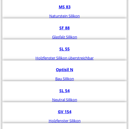
MS 83
Naturstein Silikon
SF 88
Glasfalz Silikon
SL 55
Holzfenster Silikon überstreichbar
Optisil N
Bau Silikon
SL 54
Neutral Silikon
GV 154
Holzfenster Silikon