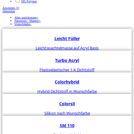
MS Polymer
Anwenden
(
2
)
Abbrechen
Alles zurücksetzen
×
Naturstein / Marmor
×
Wunschfarbe
×
Leicht Füller
Leichtspachtelmasse auf Acryl Basis
Turbo Acryl
Plastoelastischer 1-K Dichtstoff
Colorhybrid
Hybrid Dichtstoff in Wunschfarbe
Colorsil
Silikon nach Wunschfarbe
SM 110