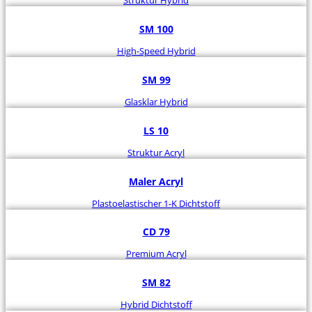
Struktur Hybrid
SM 100
High-Speed Hybrid
SM 99
Glasklar Hybrid
LS 10
Struktur Acryl
Maler Acryl
Plastoelastischer 1-K Dichtstoff
CD 79
Premium Acryl
SM 82
Hybrid Dichtstoff