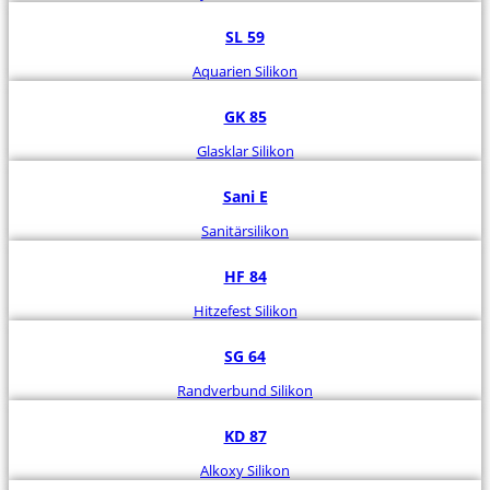
SL 59
Aquarien Silikon
GK 85
Glasklar Silikon
Sani E
Sanitärsilikon
HF 84
Hitzefest Silikon
SG 64
Randverbund Silikon
KD 87
Alkoxy Silikon