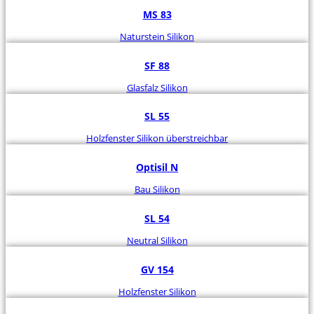
MS 83
Naturstein Silikon
SF 88
Glasfalz Silikon
SL 55
Holzfenster Silikon überstreichbar
Optisil N
Bau Silikon
SL 54
Neutral Silikon
GV 154
Holzfenster Silikon