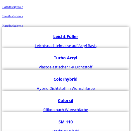
Handdruckpistole
Handdruckpistole
Handdruckpistole
Leicht Füller
Leichtspachtelmasse auf Acryl Basis
Turbo Acryl
Plastoelastischer 1-K Dichtstoff
Colorhybrid
Hybrid Dichtstoff in Wunschfarbe
Colorsil
Silikon nach Wunschfarbe
SM 110