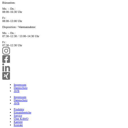
Bürozeiten:
Mo. – Do.:
08:00–16:30 Uhr
Fr.:
08:00–13:00 Uhr
Disposition / Warenannahme:
Mo. – Do.:
07:30–12:30 / 13:00–14:30 Uhr
Fr.:
07:30–12:30 Uhr
Impressum
Datenschutz
AVB
Impressum
Datenschutz
AVB
Produkte
Einsatzbereiche
Service
Über KAWO
Karriere
Kontakt